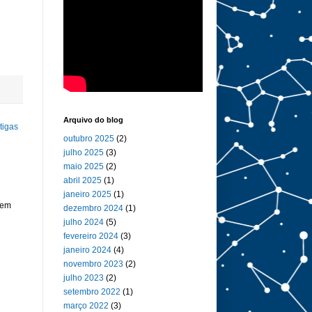
Arquivo do blog
tigas
outubro 2025
(2)
julho 2025
(3)
maio 2025
(2)
abril 2025
(1)
janeiro 2025
(1)
 em
dezembro 2024
(1)
julho 2024
(5)
fevereiro 2024
(3)
janeiro 2024
(4)
novembro 2023
(2)
julho 2023
(2)
setembro 2022
(1)
março 2022
(3)