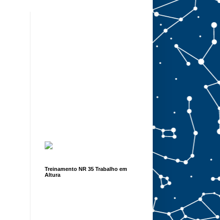
Treinamento NR 35 Trabalho em
Altura