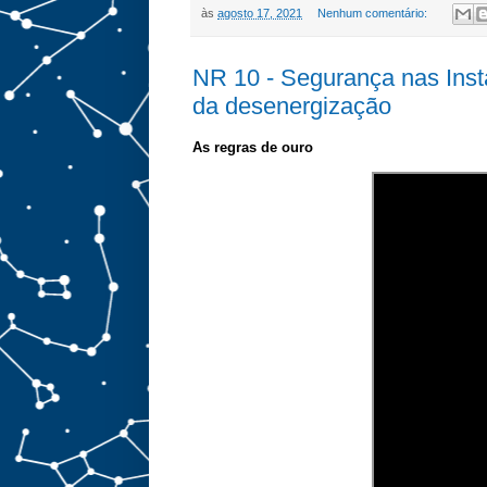
às
agosto 17, 2021
Nenhum comentário:
NR 10 - Segurança nas Inst
da desenergização
As regras de ouro