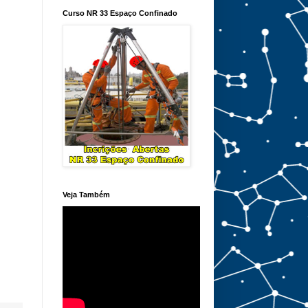
Curso NR 33 Espaço Confinado
Veja Também