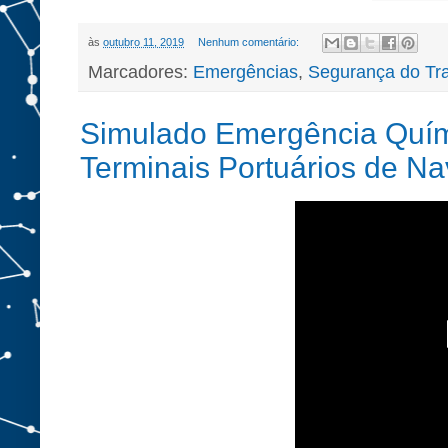
às
outubro 11, 2019
Nenhum comentário:
Marcadores:
Emergências
,
Segurança do Tr
Simulado Emergência Quím
Terminais Portuários de N