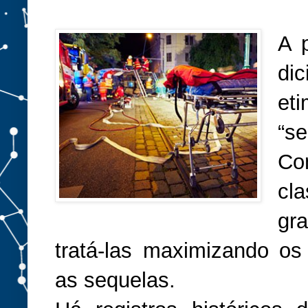
A 
di
eti
“se
Co
cl
gr
tratá-las maximizando os
as sequelas.