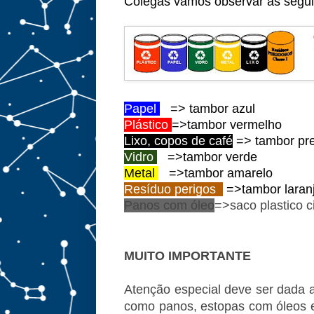
Colegas vamos observar as segu
Papel
=> tambor azul
Plástico
=>tambor vermelho
Lixo, copos de café
=> tambor pr
Vidro
=>tambor verde
Metal
=>tambor amarelo
Resíduo perigos
o
=>tambor laran
Panos com óleo
=>saco plastico c
MUITO IMPORTANTE
Atenção especial deve ser dada 
como panos, estopas com óleos e 