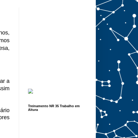
hos,
emos
esa,
ar a
ssim
Treinamento NR 35 Trabalho em
ário
Altura
ores