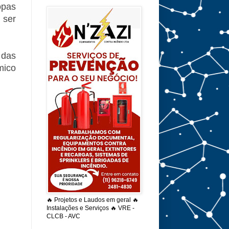
opas
 ser
 das
mico
🔥 Projetos e Laudos em geral 🔥
Instalações e Serviços 🔥 VRE -
CLCB - AVC