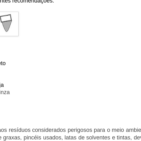
intes recomendações:
eto
ja
inza
aos resíduos considerados perigosos para o meio ambie
graxas, pincéis usados, latas de solventes e tintas, d