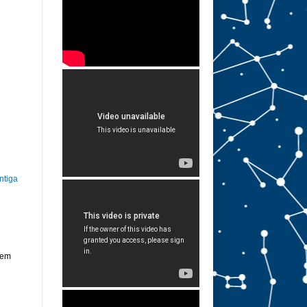
ntiga
 em