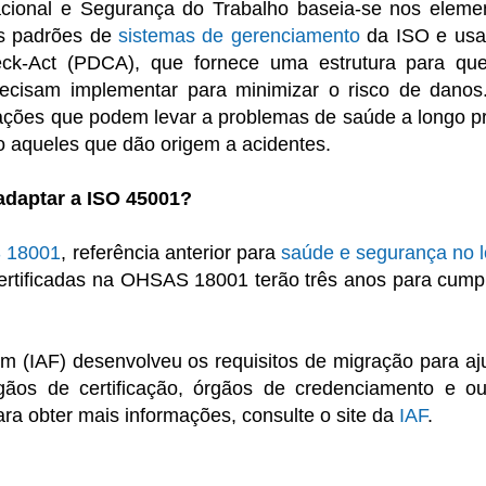
ional e Segurança do Trabalho baseia-se nos eleme
s padrões de
sistemas de gerenciamento
da ISO e us
ck-Act (PDCA), que fornece uma estrutura para qu
ecisam implementar para minimizar o risco de danos
ções que podem levar a problemas de saúde a longo p
o aqueles que dão origem a acidentes.
adaptar a ISO 45001?
 18001
, referência anterior para
saúde e segurança no l
certificadas na OHSAS 18001 terão três anos para cumpr
rum (IAF) desenvolveu os requisitos de migração para aj
rgãos de certificação, órgãos de credenciamento e ou
ara obter mais informações, consulte o site da
IAF
.