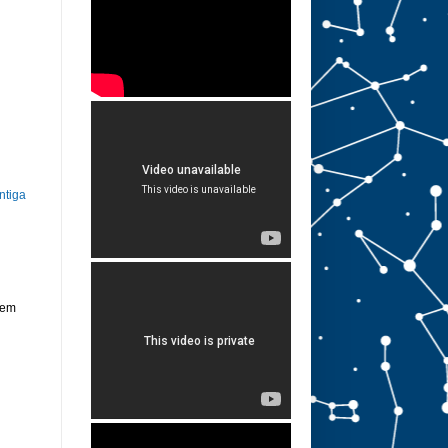
ntiga
 em