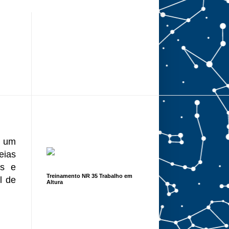
e um
eias
os e
Treinamento NR 35 Trabalho em
l de
Altura