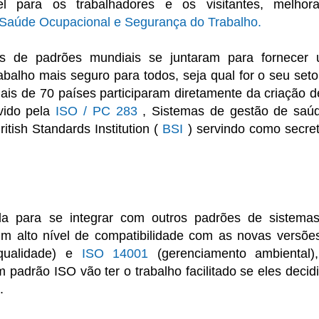
l para os trabalhadores e os visitantes, melhor
Saúde Ocupacional e Segurança do Trabalho.
res de padrões mundiais se juntaram para fornecer
abalho mais seguro para todos, seja qual for o seu seto
is de 70 países participaram diretamente da criação d
vido pela
ISO / PC 283
, Sistemas de gestão de saú
tish Standards Institution (
BSI
) servindo como secret
a para se integrar com outros padrões de sistema
m alto nível de compatibilidade com as novas versõe
qualidade) e
ISO 14001
(gerenciamento ambiental)
adrão ISO vão ter o trabalho facilitado se eles decid
.