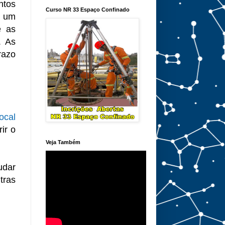
ntos
Curso NR 33 Espaço Confinado
a um
e as
. As
razo
ocal
ir o
Veja Também
udar
tras