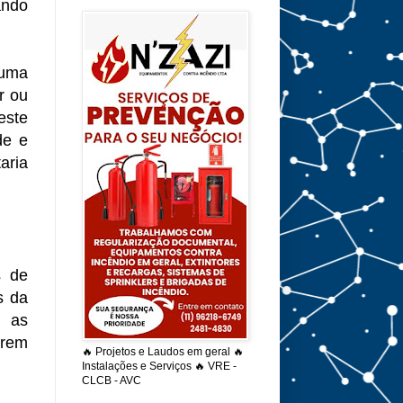
ando
 uma
r ou
este
de e
aria
s de
s da
, as
irem
🔥 Projetos e Laudos em geral 🔥
Instalações e Serviços 🔥 VRE -
CLCB - AVC