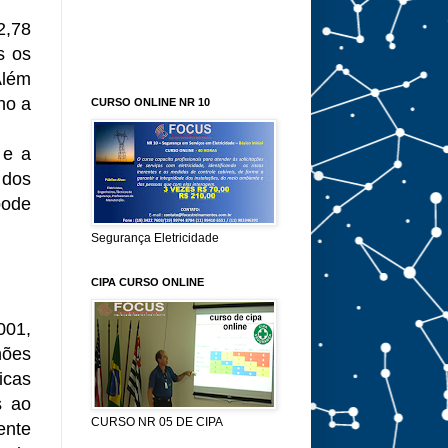
2,78
s os
Além
ho a
CURSO ONLINE NR 10
 e a
 dos
pode
Segurança Eletricidade
CIPA CURSO ONLINE
001,
hões
icas
s ao
CURSO NR 05 DE CIPA
ente