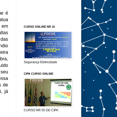
ue é
atua
e em
CURSO ONLINE NR 10
ltas
 das
ndio
eira
bra,
Segurança Eletricidade
uido
 seu
CIPA CURSO ONLINE
essa
s de
, já
CURSO NR 05 DE CIPA