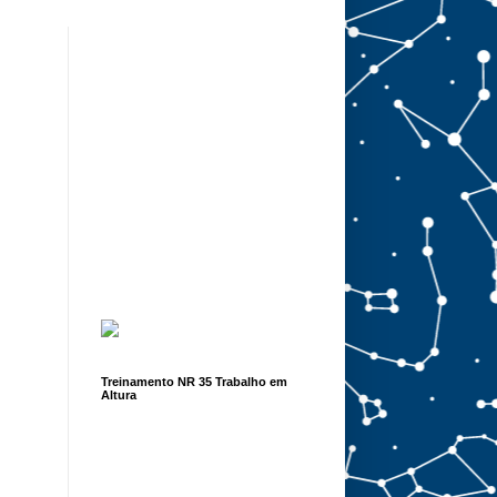
Treinamento NR 35 Trabalho em
Altura