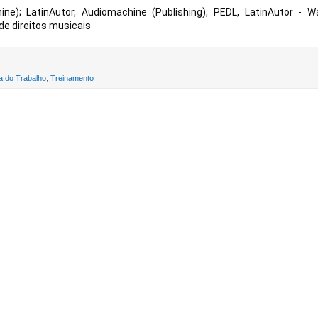
); LatinAutor, Audiomachine (Publishing), PEDL, LatinAutor - Wa
e direitos musicais
 do Trabalho
,
Treinamento