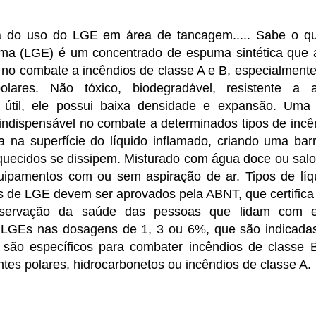
ia do uso do LGE em área de tancagem..... Sabe o q
ma (LGE) é um concentrado de espuma sintética que 
no combate a incêndios de classe A e B, especialment
olares. Não tóxico, biodegradável, resistente a a
 útil, ele possui baixa densidade e expansão. Uma
indispensável no combate a determinados tipos de incê
 na superfície do líquido inflamado, criando uma barr
quecidos se dissipem. Misturado com água doce ou salo
uipamentos com ou sem aspiração de ar. Tipos de líq
s de LGE devem ser aprovados pela ABNT, que certifica
reservação da saúde das pessoas que lidam com 
r LGEs nas dosagens de 1, 3 ou 6%, que são indicada
são específicos para combater incêndios de classe B
ntes polares, hidrocarbonetos ou incêndios de classe A.