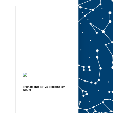
Treinamento NR 35 Trabalho em
Altura