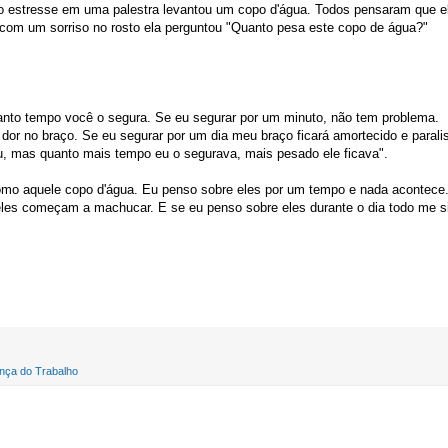
o estresse em uma palestra levantou um copo d'água. Todos pensaram que e
 com um sorriso no rosto ela perguntou "Quanto pesa este copo de água?"
anto tempo você o segura. Se eu segurar por um minuto, não tem problema.
 dor no braço. Se eu segurar por um dia meu braço ficará amortecido e parali
 mas quanto mais tempo eu o segurava, mais pesado ele ficava".
omo aquele copo d'água. Eu penso sobre eles por um tempo e nada acontece
les começam a machucar. E se eu penso sobre eles durante o dia todo me s
nça do Trabalho