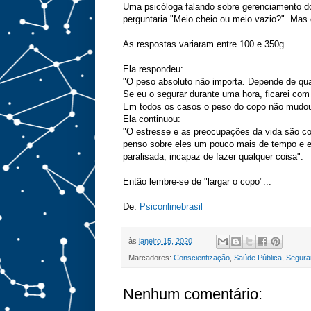
Uma psicóloga falando sobre gerenciamento d
perguntaria "Meio cheio ou meio vazio?". Mas
As respostas variaram entre 100 e 350g.
Ela respondeu:
"O peso absoluto não importa. Depende de qu
Se eu o segurar durante uma hora, ficarei com
Em todos os casos o peso do copo não mudou,
Ela continuou:
"O estresse e as preocupações da vida são c
penso sobre eles um pouco mais de tempo e e
paralisada, incapaz de fazer qualquer coisa".
Então lembre-se de "largar o copo"...
De:
Psiconlinebrasil
às
janeiro 15, 2020
Marcadores:
Conscientização
,
Saúde Pública
,
Segura
Nenhum comentário: